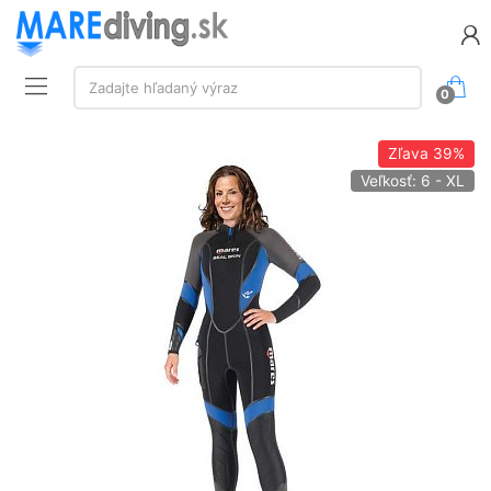
Vyhľadávanie:
Zadajte hľadaný výraz
0
Zľava
39%
Veľkosť: 6 - XL