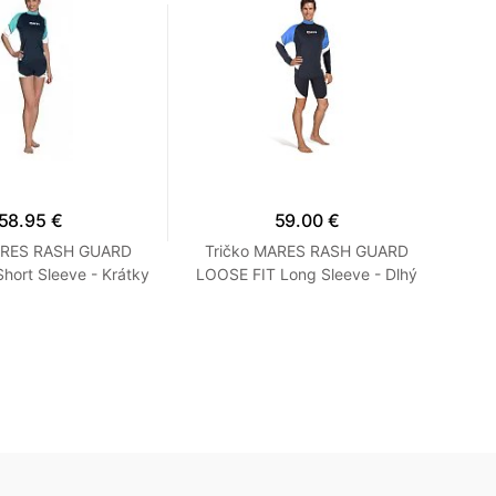
58.95 €
59.00 €
ARES RASH GUARD
Tričko MARES RASH GUARD
N
hort Sleeve - Krátky
LOOSE FIT Long Sleeve - Dlhý
ľný strih - Dámske
Rukáv - Voľný strih - Pánske M
S Tyrkysová
Modrá