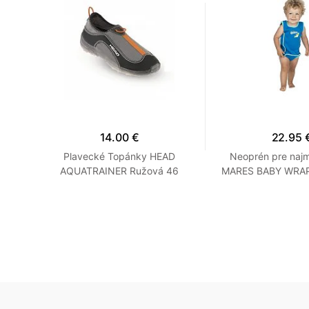
14.00 €
22.95 
RD -
Plavecké Topánky HEAD
Neoprén pre najm
Šedé
AQUATRAINER Ružová 46
MARES BABY WRAP 
Oranžová
Modrá