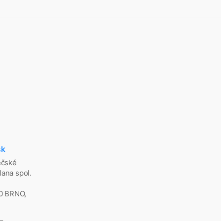
sk
ěčské
ana spol.
00 BRNO,