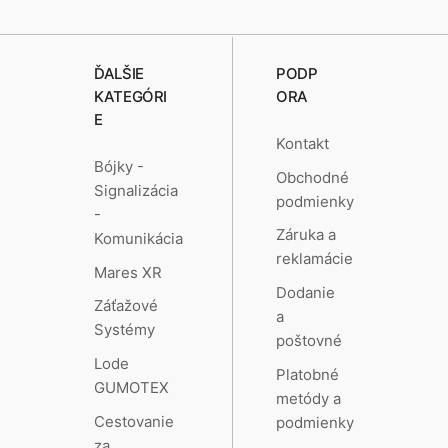
ĎALŠIE
PODP
KATEGÓRI
ORA
E
Kontakt
Bójky -
Obchodné
Signalizácia
podmienky
-
Záruka a
Komunikácia
reklamácie
Mares XR
Dodanie
Záťažové
a
Systémy
poštovné
Lode
Platobné
GUMOTEX
metódy a
Cestovanie
podmienky
za