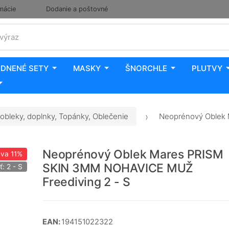
mácie
Dodanie a poštovné
 výraz
DNENÉ SETY
MASKY
ŠNORCHLE
PLUTVY
obleky, doplnky, Topánky, Oblečenie
Neoprénový Oblek 
Neoprénový Oblek Mares PRISM
ava
11%
SKIN 3MM NOHAVICE MUŽ
ť: 2 - S
Freediving 2 - S
EAN:
194151022322