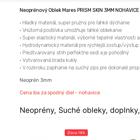
Neoprénový Oblek Mares PRISM SKIN 3MM NOHAVICE
• Hladký materiál, super pružný pre ľahké dýchanie
• Vnútorná podšívka umožňuje ľahké obliekanie
• Super elastický materiál, výborné tepelné vlastnosti a
• Hydrodynamický materiál pre rýchlejší zostup/výstup
• Predtvarovaný strih perfektne sedí a je pohodlný
• Vytvarovaná brada kukly
• V rozkroku zapínanie na suchý zips pre dokonalé pri
Neoprén 3mm
Cena iba za spodný diel - nohavice
Neoprény, Suché obleky, doplnky
Zľava
18%