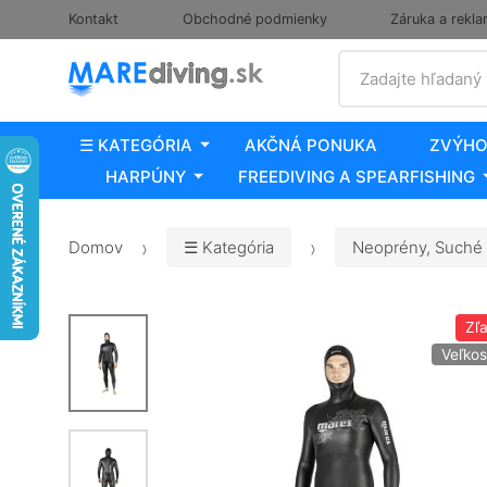
Kontakt
Obchodné podmienky
Záruka a rekla
Vyhľadať
Zadajte hľadaný
☰ KATEGÓRIA
AKČNÁ PONUKA
ZVÝHO
HARPÚNY
FREEDIVING A SPEARFISHING
Domov
☰ Kategória
Neoprény, Suché 
Zľ
Veľkos