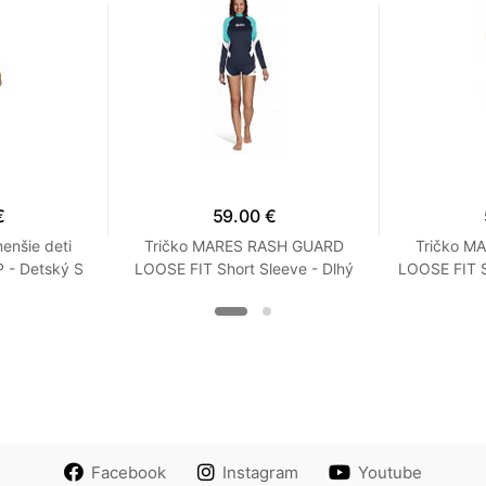
€
59.00 €
enšie deti
Tričko MARES RASH GUARD
Tričko M
- Detský S
LOOSE FIT Short Sleeve - Dlhý
LOOSE FIT S
Rukáv - Voľný strih - Dámske
Rukáv - Vo
XXS Tyrkysová
XX
Facebook
Instagram
Youtube