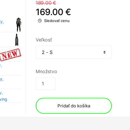
189.00 €
169.00 €
Sledovať cenu
y,
Veľkosť
,
Množstvo
y,
y,
ving
Pridať do košíka