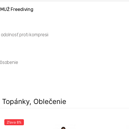
 MUŽ Freediving
 odolnosť proti kompresii
spôsobenie
, Topánky, Oblečenie
Zľava
8%