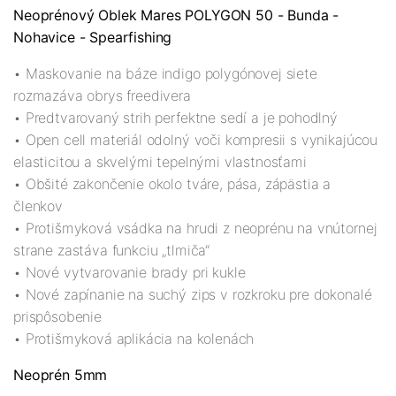
Neoprénový Oblek Mares POLYGON 50 - Bunda -
Nohavice - Spearfishing
• Maskovanie na báze indigo polygónovej siete
rozmazáva obrys freedivera
• Predtvarovaný strih perfektne sedí a je pohodlný
• Open cell materiál odolný voči kompresii s vynikajúcou
elasticitou a skvelými tepelnými vlastnosťami
• Obšité zakončenie okolo tváre, pása, zápästia a
členkov
• Protišmyková vsádka na hrudi z neoprénu na vnútornej
strane zastáva funkciu „tlmiča“
• Nové vytvarovanie brady pri kukle
• Nové zapínanie na suchý zips v rozkroku pre dokonalé
prispôsobenie
• Protišmyková aplikácia na kolenách
Neoprén 5mm