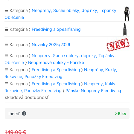
☰ Kategória
Neoprény, Suché obleky, doplnky, Topánky,
Oblečenie
☰ Kategória
Freediving a Spearfishing
☰ Kategória
Novinky 2025/2026
☰ Kategória
Neoprény, Suché obleky, doplnky, Topánky,
Oblečenie
Neoprenové obleky - Pánské
☰ Kategória
Freediving a Spearfishing
Neoprény, Kukly,
Rukavice, Ponožky Freediving
☰ Kategória
Freediving a Spearfishing
Neoprény, Kukly,
Rukavice, Ponožky Freediving
Pánske Neoprény Freediving
skladová dostupnosť
Ihneď:
>5 ks
149.00 €