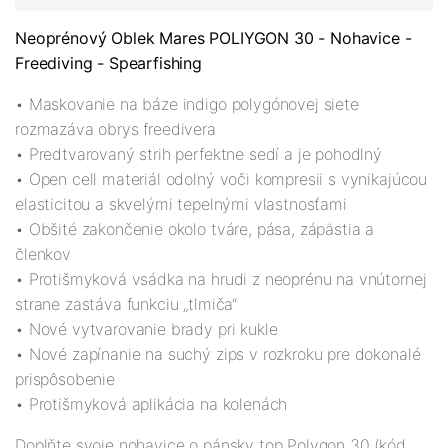
Neoprénový Oblek Mares POLIYGON 30 - Nohavice -
Freediving - Spearfishing
• Maskovanie na báze indigo polygónovej siete
rozmazáva obrys freedivera
• Predtvarovaný strih perfektne sedí a je pohodlný
• Open cell materiál odolný voči kompresii s vynikajúcou
elasticitou a skvelými tepelnými vlastnosťami
• Obšité zakončenie okolo tváre, pása, zápästia a
členkov
• Protišmyková vsádka na hrudi z neoprénu na vnútornej
strane zastáva funkciu „tlmiča“
• Nové vytvarovanie brady pri kukle
• Nové zapínanie na suchý zips v rozkroku pre dokonalé
prispôsobenie
• Protišmyková aplikácia na kolenách
Doplňte svoje nohavice o pánsky top Polygon 30 (kód