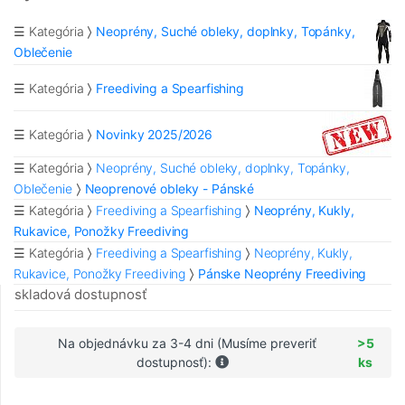
☰ Kategória
Neoprény, Suché obleky, doplnky, Topánky,
Oblečenie
☰ Kategória
Freediving a Spearfishing
☰ Kategória
Novinky 2025/2026
☰ Kategória
Neoprény, Suché obleky, doplnky, Topánky,
Oblečenie
Neoprenové obleky - Pánské
☰ Kategória
Freediving a Spearfishing
Neoprény, Kukly,
Rukavice, Ponožky Freediving
☰ Kategória
Freediving a Spearfishing
Neoprény, Kukly,
Rukavice, Ponožky Freediving
Pánske Neoprény Freediving
skladová dostupnosť
Na objednávku za 3-4 dni (Musíme preveriť
>5
dostupnosť):
ks