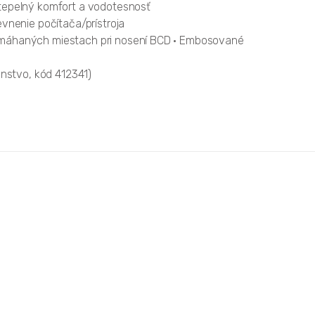
 tepelný komfort a vodotesnosť
evnenie počítača/prístroja
amáhaných miestach pri nosení BCD • Embosované
šenstvo, kód 412341)