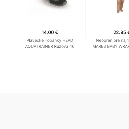
14.00 €
22.95 
RD -
Plavecké Topánky HEAD
Neoprén pre najm
Šedé
AQUATRAINER Ružová 46
MARES BABY WRAP 
Oranžová
Modrá