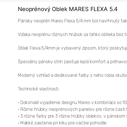
Neoprénový Oblek MARES FLEXA 5.4
Pánsky neoprén Mares Flexa 5/4 mm bol navrhnutý ta
Vďaka neoprénu rôznych hrúbok sa ľahko oblieka bez to
Oblek Flexa 5/4mm je vybavený zipsom, ktorý poskytuje
Špeciálny pánsky strih zaisťuje lepší komfort a priľnavos
Moderný vzhľad a dedikované farby z neho robia skuto
Technické vlastnosti:
• Dokonalé vyjadrenie designu Mares v kombinácii so 
• Rôzne hrúbky neoprénových panelov pre rôzne časti 
• 3 rôzne farby pre 3 rôzne hrúbky oblekov, v pánskom 
• Mäkké zaistenie pri krku pre väčšie pohodlie