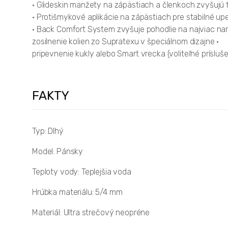
• Glideskin manžety na zápästiach a členkoch zvyšujú
• Protišmykové aplikácie na zápästiach pre stabilné up
• Back Comfort System zvyšuje pohodlie na najviac n
zosilnenie kolien zo Supratexu v špeciálnom dizajne •
pripevnenie kukly alebo Smart vrecka (voliteľné príslu
FAKTY
Typ: Dlhý
Model: Pánsky
Teploty vody: Teplejšia voda
Hrúbka materiálu: 5/4 mm
Materiál: Ultra strečový neopréne