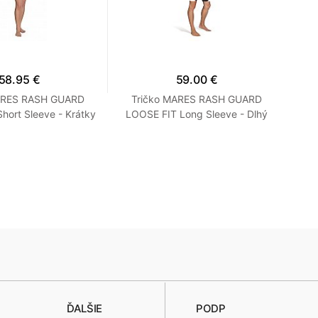
58.95 €
59.00 €
ARES RASH GUARD
Tričko MARES RASH GUARD
N
hort Sleeve - Krátky
LOOSE FIT Long Sleeve - Dlhý
ľný strih - Dámske
Rukáv - Voľný strih - Pánske M
S Tyrkysová
Modrá
ĎALŠIE
PODP