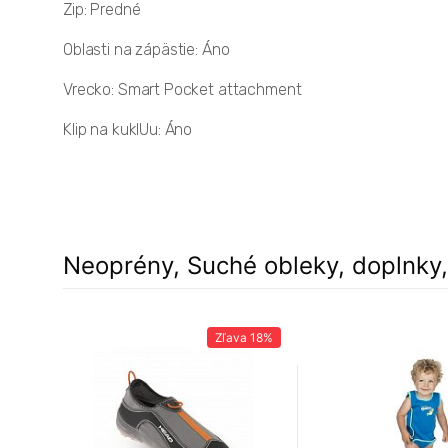
Zip: Predné
Oblasti na zápästie: Áno
Vrecko: Smart Pocket attachment
Klip na kuklUu: Áno
Neoprény, Suché obleky, doplnky
Zľava
18%