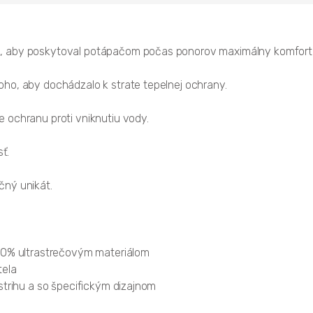
k, aby poskytoval potápačom počas ponorov maximálny komfort
ho, aby dochádzalo k strate tepelnej ochrany.
 ochranu proti vniknutiu vody.
ť.
čný unikát.
100% ultrastrečovým materiálom
tela
strihu a so špecifickým dizajnom