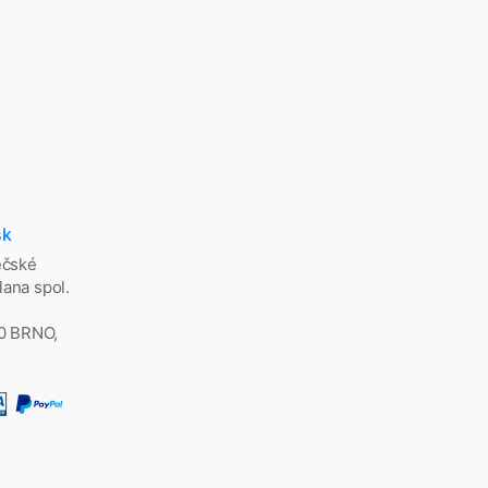
sk
ěčské
ana spol.
00 BRNO,