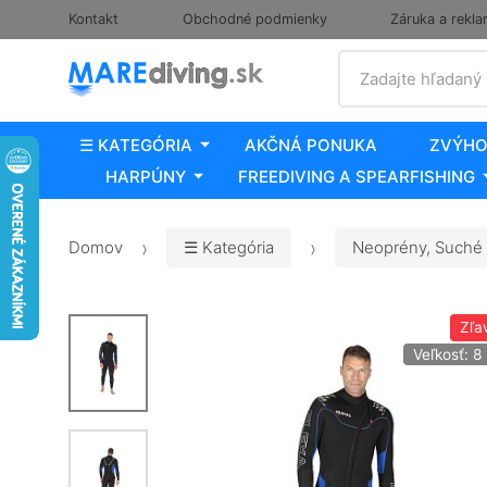
Kontakt
Obchodné podmienky
Záruka a rekla
Vyhľadať
Zadajte hľadaný
☰ KATEGÓRIA
AKČNÁ PONUKA
ZVÝHO
HARPÚNY
FREEDIVING A SPEARFISHING
Domov
☰ Kategória
Neoprény, Suché 
Zľa
Veľkosť: 8