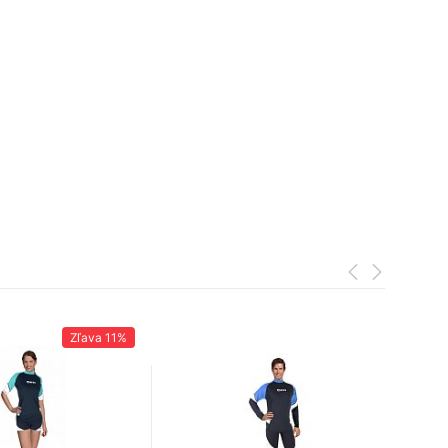
Zľava
11%