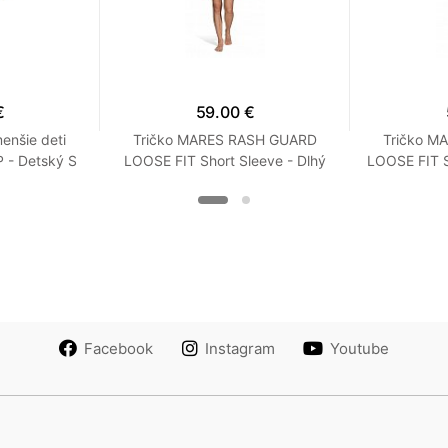
€
59.00 €
enšie deti
Tričko MARES RASH GUARD
Tričko M
- Detský S
LOOSE FIT Short Sleeve - Dlhý
LOOSE FIT S
Rukáv - Voľný strih - Dámske
Rukáv - Vo
XXS Tyrkysová
XX
Facebook
Instagram
Youtube