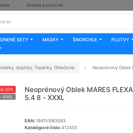
mácie
Dodanie a poštovné
 výraz
DNENÉ SETY
MASKY
ŠNORCHLE
PLUTVY
obleky, doplnky, Topánky, Oblečenie
Neoprénový Oblek 
Neoprénový Oblek MARES FLEXA
va
20%
5.4 8 - XXXL
 - XXXL
EAN:
194151083583
Katalógové číslo:
412433