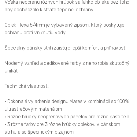
Vďaka neoprénu rôznych hrúbok sa ľahko oblieka bez toho,
aby dochádzalo k strate tepelnej ochrany.
Oblek Flexa 5/4mm je vybavený zipsom, ktorý poskytuje
ochranu proti vniknutiu vody.
Špeciálny pánsky strih zaisťuje lepší komfort a priľnavosť.
Moderný vzhľad a dedikované farby z neho robia skutočný
unikát.
Technické vlastnosti:
• Dokonalé vyjadrenie designu Mares v kombinácii so 100%
ultrastrečovým materiálom
• Rôzne hrúbky neoprénových panelov pre rôzne časti tela
• 3 rôzne farby pre 3 rôzne hrúbky oblekov, v pánskom
strihu a so špecifickým dizajnom