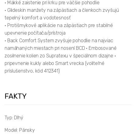
• Mäkké zaistenie pri krku pre väčšie pohodlie
• Glideskin manžety na zápästiach a členkoch zvyšujú
tepelný komfort a vodotesnosť
• Protišmykové aplikácie na zápästiach pre stabilné
upevnenie počítača/prístroja
• Back Comfort System zvyšuje pohodlie na najviac
namáhaných miestach pri nosení BCD • Embosované
zosilnenie kolien zo Supratexu v špeciálnom dizajne •
pripevnenie kukly alebo Smart vrecka (voliteľné
príslušenstvo, kód 412341)
FAKTY
Typ: Dlhý
Model: Pánsky