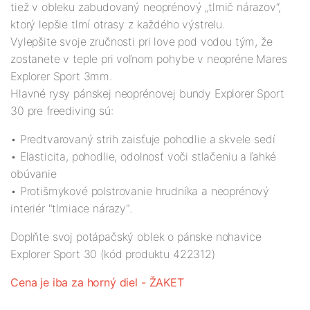
tiež v obleku zabudovaný neoprénový „tlmič nárazov“,
ktorý lepšie tlmí otrasy z každého výstrelu.
Vylepšite svoje zručnosti pri love pod vodou tým, že
zostanete v teple pri voľnom pohybe v neopréne Mares
Explorer Sport 3mm.
Hlavné rysy pánskej neoprénovej bundy Explorer Sport
30 pre freediving sú:
• Predtvarovaný strih zaisťuje pohodlie a skvele sedí
• Elasticita, pohodlie, odolnosť voči stlačeniu a ľahké
obúvanie
• Protišmykové polstrovanie hrudníka a neoprénový
interiér "tlmiace nárazy".
Doplňte svoj potápačský oblek o pánske nohavice
Explorer Sport 30 (kód produktu 422312)
Cena je iba za horný diel - ŽAKET