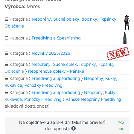
Výrobca:
Mares
☰ Kategória
Neoprény, Suché obleky, doplnky, Topánky,
Oblečenie
☰ Kategória
Freediving a Spearfishing
☰ Kategória
Novinky 2025/2026
☰ Kategória
Neoprény, Suché obleky, doplnky, Topánky,
Oblečenie
Neoprenové obleky - Pánské
☰ Kategória
Freediving a Spearfishing
Neoprény, Kukly,
Rukavice, Ponožky Freediving
☰ Kategória
Freediving a Spearfishing
Neoprény, Kukly,
Rukavice, Ponožky Freediving
Pánske Neoprény Freediving
skladová dostupnosť
Na objednávku za 3-4 dni (Musíme preveriť
>5
dostupnosť):
ks