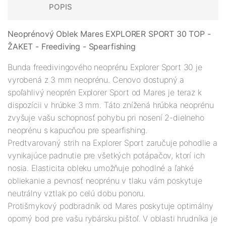
POPIS
Neoprénový Oblek Mares EXPLORER SPORT 30 TOP -
ŽAKET - Freediving - Spearfishing
Bunda freedivingového neoprénu Explorer Sport 30 je
vyrobená z 3 mm neoprénu. Cenovo dostupný a
spoľahlivý neoprén Explorer Sport od Mares je teraz k
dispozícii v hrúbke 3 mm. Táto znížená hrúbka neoprénu
zvyšuje vašu schopnosť pohybu pri nosení 2-dielneho
neoprénu s kapucňou pre spearfishing.
Predtvarovaný strih na Explorer Sport zaručuje pohodlie a
vynikajúce padnutie pre všetkých potápačov, ktorí ich
nosia. Elasticita obleku umožňuje pohodlné a ľahké
obliekanie a pevnosť neoprénu v tlaku vám poskytuje
neutrálny vztlak po celú dobu ponoru.
Protišmykový podbradník od Mares poskytuje optimálny
oporný bod pre vašu rybársku pištoľ. V oblasti hrudníka je