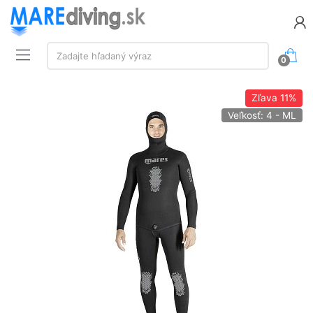
Vyhľadávanie:
Zadajte hľadaný výraz
0
Zľava
11%
Veľkosť: 4 - ML