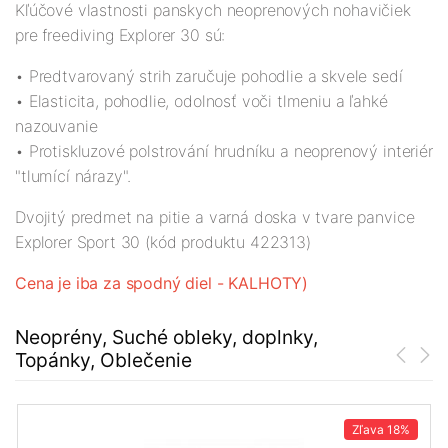
Kľúčové vlastnosti panskych neoprenových nohavičiek
pre freediving Explorer 30 sú:
• Predtvarovaný strih zaručuje pohodlie a skvele sedí
• Elasticita, pohodlie, odolnosť voči tlmeniu a ľahké
nazouvanie
• Protiskluzové polstrování hrudníku a neoprenový interiér
"tlumící nárazy".
Dvojitý predmet na pitie a varná doska v tvare panvice
Explorer Sport 30 (kód produktu 422313)
Cena je iba za spodný diel - KALHOTY)
Neoprény, Suché obleky, doplnky,
Topánky, Oblečenie
Zľava
18%