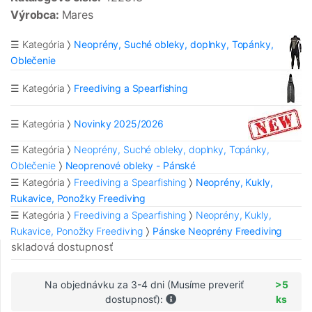
Výrobca:
Mares
☰ Kategória
Neoprény, Suché obleky, doplnky, Topánky,
Oblečenie
☰ Kategória
Freediving a Spearfishing
☰ Kategória
Novinky 2025/2026
☰ Kategória
Neoprény, Suché obleky, doplnky, Topánky,
Oblečenie
Neoprenové obleky - Pánské
☰ Kategória
Freediving a Spearfishing
Neoprény, Kukly,
Rukavice, Ponožky Freediving
☰ Kategória
Freediving a Spearfishing
Neoprény, Kukly,
Rukavice, Ponožky Freediving
Pánske Neoprény Freediving
skladová dostupnosť
Na objednávku za 3-4 dni (Musíme preveriť
>5
dostupnosť):
ks