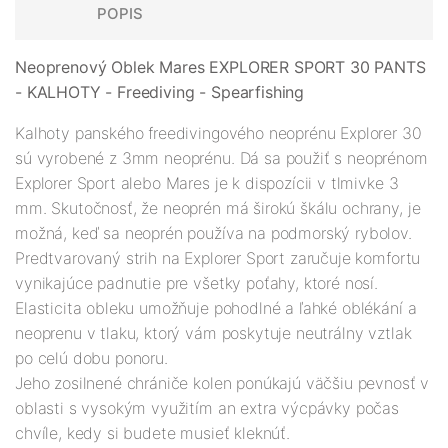
POPIS
Neoprenový Oblek Mares EXPLORER SPORT 30 PANTS
- KALHOTY - Freediving - Spearfishing
Kalhoty panského freedivingového neoprénu Explorer 30
sú vyrobené z 3mm neoprénu. Dá sa použiť s neoprénom
Explorer Sport alebo Mares je k dispozícii v tlmivke 3
mm. Skutočnosť, že neoprén má širokú škálu ochrany, je
možná, keď sa neoprén používa na podmorský rybolov.
Predtvarovaný strih na Explorer Sport zaručuje komfortu
vynikajúce padnutie pre všetky poťahy, ktoré nosí.
Elasticita obleku umožňuje pohodlné a ľahké oblékání a
neoprenu v tlaku, ktorý vám poskytuje neutrálny vztlak
po celú dobu ponoru.
Jeho zosilnené chrániče kolen ponúkajú väčšiu pevnosť v
oblasti s vysokým využitím an extra výcpávky počas
chvíle, kedy si budete musieť kleknúť.