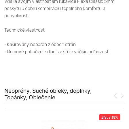
Vďaka svojim vlastnostiam rukavice Flexa Classic 5mm
poskytujú dobrú kombináciu tepelného komfortu a
pohyblivosti.
Technické vlastnosti:
• Kašírovaný neoprén z oboch strán
• Gumové potlačenie dlaní zaisťuje väčšiu priľnavosť
Neoprény, Suché obleky, doplnky,
Topánky, Oblečenie
Zľava
18%