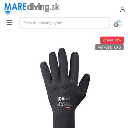
Vyhľadávanie:
Zadajte hľadaný výraz
0
Zľava
11%
Veľkosť: XXS