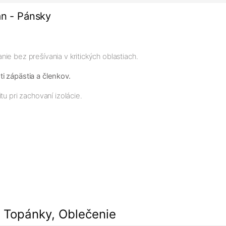
n - Pánsky
ie bez prešívania v kritických oblastiach.
i zápästia a členkov.
u pri zachovaní izolácie.
, Topánky, Oblečenie