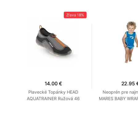
Zľava
18%
14.00 €
22.95 
RD -
Plavecké Topánky HEAD
Neoprén pre najm
Šedé
AQUATRAINER Ružová 46
MARES BABY WRAP 
Oranžová
Modrá