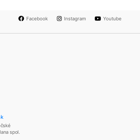
Facebook
Instagram
Youtube
sk
ěčské
ana spol.