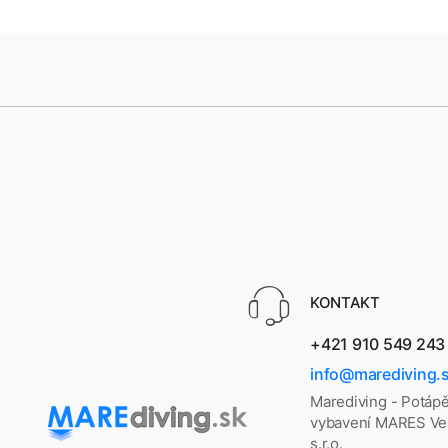
KONTAKT
+421 910 549 243
info@marediving.
Marediving - Potáp
vybavení MARES Vel
s.r.o.