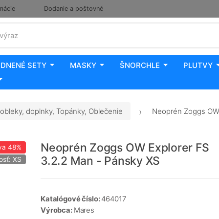
mácie
Dodanie a poštovné
 výraz
DNENÉ SETY
MASKY
ŠNORCHLE
PLUTVY
obleky, doplnky, Topánky, Oblečenie
Neoprén Zoggs OW E
Neoprén Zoggs OW Explorer FS
va
48%
3.2.2 Man - Pánsky XS
osť: XS
Katalógové číslo:
464017
Výrobca:
Mares