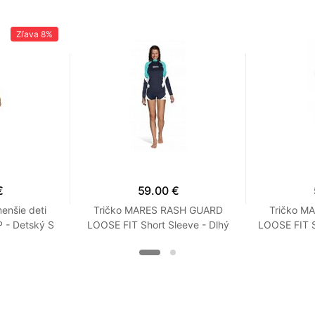
Zľava
8%
€
59.00 €
enšie deti
Tričko MARES RASH GUARD
Tričko M
- Detský S
LOOSE FIT Short Sleeve - Dlhý
LOOSE FIT S
Rukáv - Voľný strih - Dámske
Rukáv - Vo
XXS Tyrkysová
XX