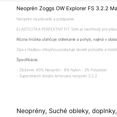
Neoprén Zoggs OW Explorer FS 3.2.2 Ma
Neoprén na plávanie a potápanie.
ELASTICITA A PERFEKTNÝ FIT: Strih je navrhnutý pre plávan
Rôzna hrúbka uľahčuje obliekanie a pohyb, najmä v oblast
Zips s hladkou chlopňou poskytuje skvelé pohodlie a mobilit
Špecifikácia:
- Zloženie: 90% Neoprén - 8% Nylon - 2% Polyester
- Superstriech dvojito lemovaný neoprén 3.2.2
Neoprény, Suché obleky, doplnky