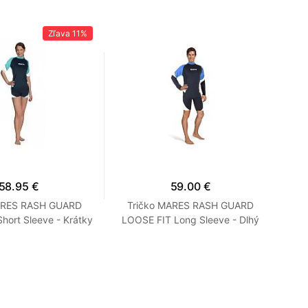
Zľava
11%
58.95 €
59.00 €
ARES RASH GUARD
Tričko MARES RASH GUARD
N
hort Sleeve - Krátky
LOOSE FIT Long Sleeve - Dlhý
ľný strih - Dámske
Rukáv - Voľný strih - Pánske M
S Tyrkysová
Modrá