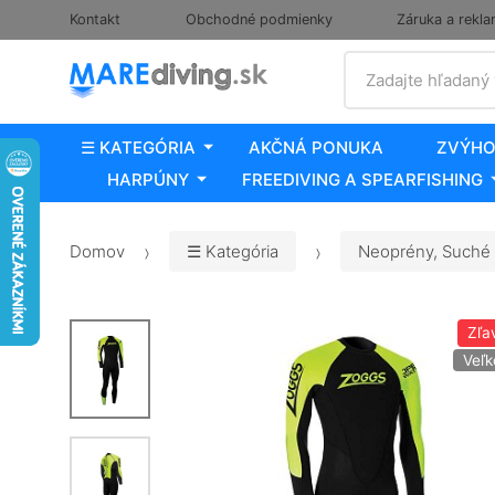
Kontakt
Obchodné podmienky
Záruka a rekla
Vyhľadať
Zadajte hľadaný
☰ KATEGÓRIA
AKČNÁ PONUKA
ZVÝHO
HARPÚNY
FREEDIVING A SPEARFISHING
Domov
☰ Kategória
Neoprény, Suché 
Zľa
Veľk