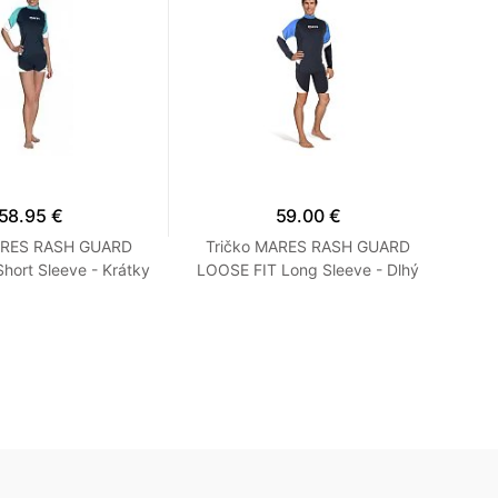
58.95 €
59.00 €
ARES RASH GUARD
Tričko MARES RASH GUARD
N
hort Sleeve - Krátky
LOOSE FIT Long Sleeve - Dlhý
ľný strih - Dámske
Rukáv - Voľný strih - Pánske M
S Tyrkysová
Modrá