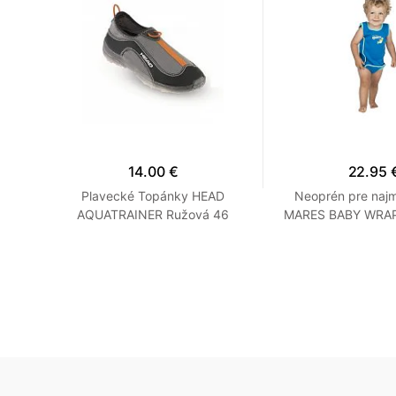
14.00 €
22.95 
RD -
Plavecké Topánky HEAD
Neoprén pre najm
Šedé
AQUATRAINER Ružová 46
MARES BABY WRAP 
Oranžová
Modrá