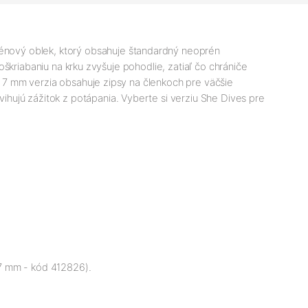
énový oblek, ktorý obsahuje štandardný neoprén
poškriabaniu na krku zvyšuje pohodlie, zatiaľ čo chrániče
e. 7 mm verzia obsahuje zipsy na členkoch pre väčšie
hujú zážitok z potápania. Vyberte si verziu She Dives pre
 7 mm - kód 412826).