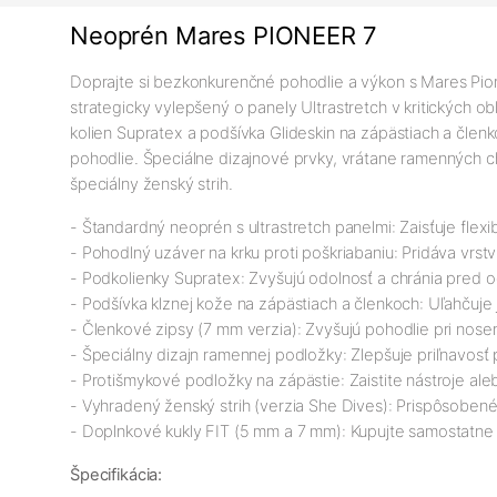
Neoprén Mares PIONEER 7
Doprajte si bezkonkurenčné pohodlie a výkon s Mares Pi
strategicky vylepšený o panely Ultrastretch v kritických obl
kolien Supratex a podšívka Glideskin na zápästiach a členk
pohodlie. Špeciálne dizajnové prvky, vrátane ramenných c
špeciálny ženský strih.
- Štandardný neoprén s ultrastretch panelmi: Zaisťuje flexib
- Pohodlný uzáver na krku proti poškriabaniu: Pridáva vrs
- Podkolienky Supratex: Zvyšujú odolnosť a chránia pred o
- Podšívka klznej kože na zápästiach a členkoch: Uľahčuje 
- Členkové zipsy (7 mm verzia): Zvyšujú pohodlie pri nosení
- Špeciálny dizajn ramennej podložky: Zlepšuje priľnavosť 
- Protišmykové podložky na zápästie: Zaistite nástroje al
- Vyhradený ženský strih (verzia She Dives): Prispôsoben
- Doplnkové kukly FIT (5 mm a 7 mm): Kupujte samostatne
Špecifikácia: