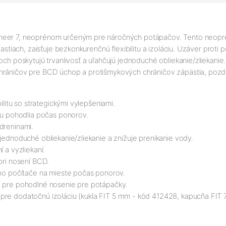
oneer 7, neoprénom určeným pre náročných potápačov. Tento neopr
astiach, zaisťuje bezkonkurenčnú flexibilitu a izoláciu. Uzáver proti 
och poskytujú trvanlivosť a uľahčujú jednoduché obliekanie/zliekani
hráničov pre BCD úchop a protišmykových chráničov zápästia, pozdvi
ilitu so strategickými vylepšeniami.
tvu pohodlia počas ponorov.
dreninami.
jednoduché obliekanie/zliekanie a znižuje prenikanie vody.
 a vyzliekaní.
pri nosení BCD.
ebo počítače na mieste počas ponorov.
é pre pohodlné nosenie pre potápačky.
 pre dodatočnú izoláciu (kukla FIT 5 mm - kód 412428, kapucňa FIT