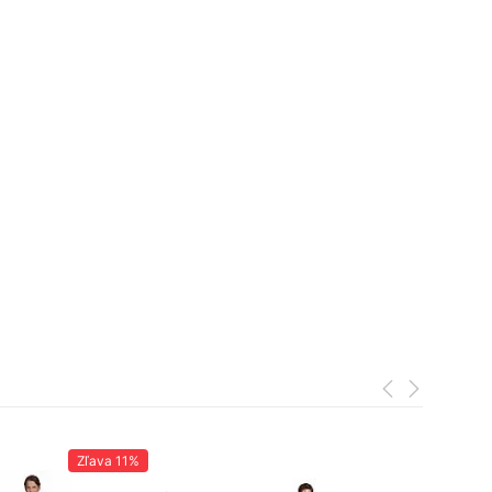
Zľava
11%