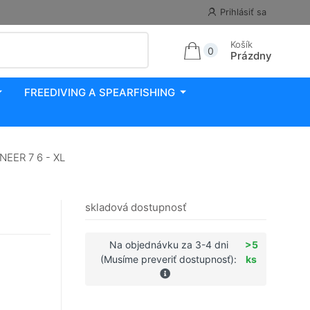
Prihlásiť sa
Košík
0
Prázdny
FREEDIVING A SPEARFISHING
EER 7 6 - XL
skladová dostupnosť
Na objednávku za 3-4 dni
>5
(Musíme preveriť dostupnosť):
ks