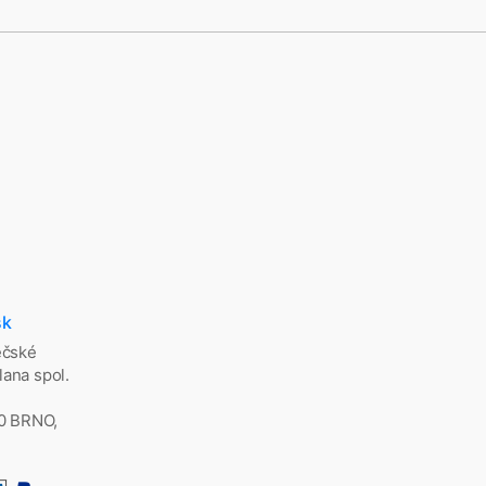
sk
ěčské
ana spol.
00 BRNO,