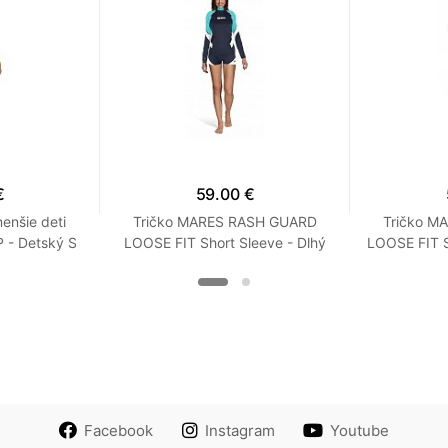
€
59.00 €
enšie deti
Tričko MARES RASH GUARD
Tričko M
- Detský S
LOOSE FIT Short Sleeve - Dlhý
LOOSE FIT S
Rukáv - Voľný strih - Dámske
Rukáv - Vo
XXS Tyrkysová
XX
Facebook
Instagram
Youtube