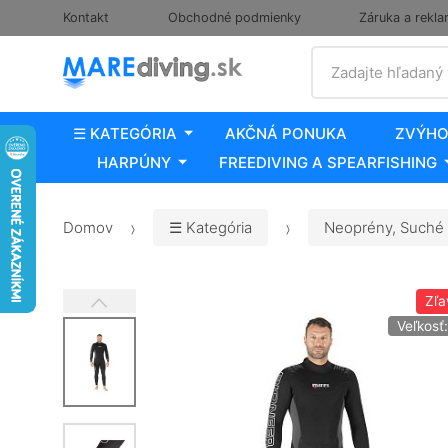
Kontakt
Obchodné podmienky
Záruka a rekla
Vyhľadať
Zadajte hľadaný
☰ KATEGÓRIA
AKČNÁ PONUKA
ZVÝHO
HARPÚNY
FREEDIVING A SPEARFISHING
Domov
☰ Kategória
Neoprény, Suché 
Zľa
Veľkosť: