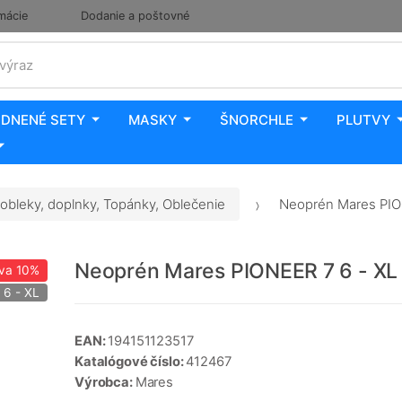
mácie
Dodanie a poštovné
 výraz
DNENÉ SETY
MASKY
ŠNORCHLE
PLUTVY
obleky, doplnky, Topánky, Oblečenie
Neoprén Mares PION
Neoprén Mares PIONEER 7 6 - XL
va
10%
 6 - XL
EAN:
194151123517
Katalógové číslo:
412467
Výrobca:
Mares