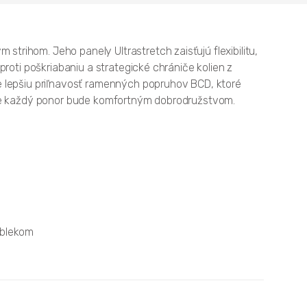
rihom. Jeho panely Ultrastretch zaisťujú flexibilitu,
roti poškriabaniu a strategické chrániče kolien z
e lepšiu priľnavosť ramenných popruhov BCD, ktoré
akže každý ponor bude komfortným dobrodružstvom.
 oblekom