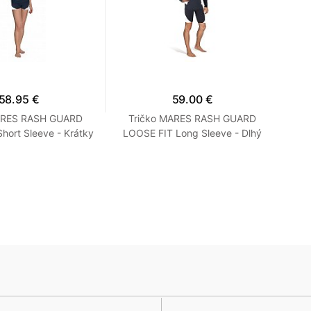
58.95 €
59.00 €
ARES RASH GUARD
Tričko MARES RASH GUARD
N
hort Sleeve - Krátky
LOOSE FIT Long Sleeve - Dlhý
ľný strih - Dámske
Rukáv - Voľný strih - Pánske M
S Tyrkysová
Modrá