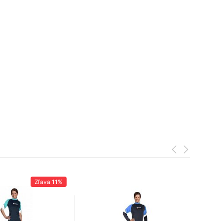
Zľava
11%