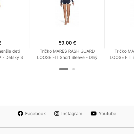
€
59.00 €
enšie deti
Tričko MARES RASH GUARD
Tričko M
- Detský S
LOOSE FIT Short Sleeve - Dlhý
LOOSE FIT S
Rukáv - Voľný strih - Dámske
Rukáv - Vo
XXS Tyrkysová
XX
Facebook
Instagram
Youtube