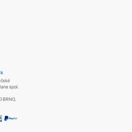
sk
ěčské
ana spol.
00 BRNO,