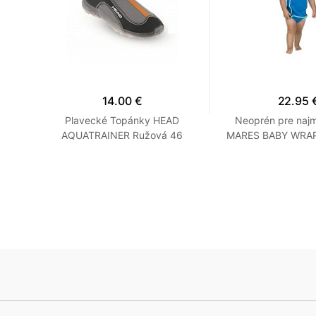
14.00 €
22.95 
RD -
Plavecké Topánky HEAD
Neoprén pre najm
Šedé
AQUATRAINER Ružová 46
MARES BABY WRAP 
Oranžová
Modrá