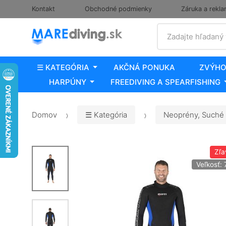
Kontakt
Obchodné podmienky
Záruka a rekla
Vyhľadať
Zadajte hľadaný
☰ KATEGÓRIA
AKČNÁ PONUKA
ZVÝHO
HARPÚNY
FREEDIVING A SPEARFISHING
Domov
☰ Kategória
Neoprény, Suché 
Zľa
Veľkosť: 