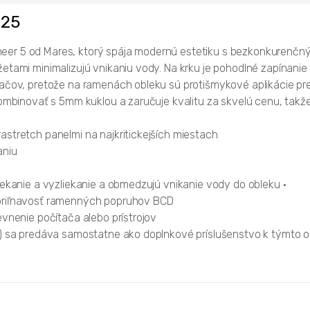
025
r 5 od Mares, ktorý spája modernú estetiku s bezkonkurenčným st
tami minimalizujú vnikaniu vody. Na krku je pohodlné zapínanie p
pačov, pretože na ramenách obleku sú protišmykové aplikácie pr
 kombinovať s 5mm kuklou a zaručuje kvalitu za skvelú cenu, t
astretch panelmi na najkritickejších miestach
aniu
iekanie a vyzliekanie a obmedzujú vnikanie vody do obleku •
 priľnavosť ramenných popruhov BCD
evnenie počítača alebo prístrojov
26) sa predáva samostatne ako doplnkové príslušenstvo k týmto