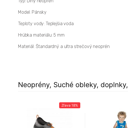
Typ: Dlhý neoprén
Model: Pánsky
Teploty vody: Teplejšia voda
Hrúbka materiálu: 5 mm
Materiál: Štandardný a ultra strečový neoprén
Neoprény, Suché obleky, doplnky
Zľava
18%