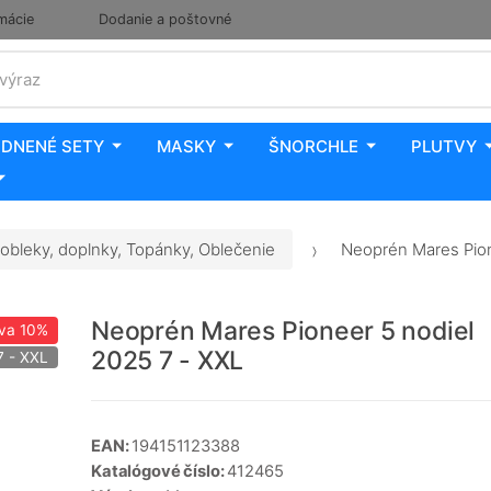
mácie
Dodanie a poštovné
 výraz
DNENÉ SETY
MASKY
ŠNORCHLE
PLUTVY
obleky, doplnky, Topánky, Oblečenie
Neoprén Mares Pion
Neoprén Mares Pioneer 5 nodiel
va
10%
2025 7 - XXL
7 - XXL
EAN:
194151123388
Katalógové číslo:
412465