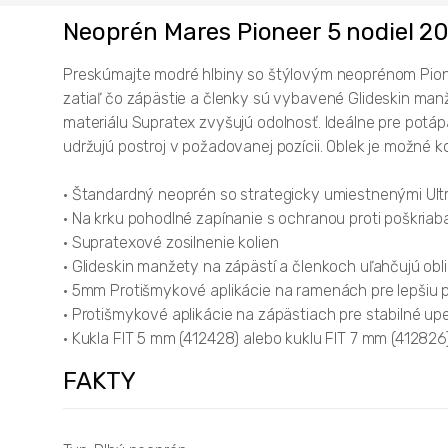
Neoprén Mares Pioneer 5 nodiel 2
Preskúmajte modré hlbiny so štýlovým neoprénom Pionee
zatiaľ čo zápästie a členky sú vybavené Glideskin manže
materiálu Supratex zvyšujú odolnosť. Ideálne pre potá
udržujú postroj v požadovanej pozícii. Oblek je možné
• Štandardný neoprén so strategicky umiestnenými Ultr
• Na krku pohodlné zapínanie s ochranou proti poškriab
• Supratexové zosilnenie kolien
• Glideskin manžety na zápästí a členkoch uľahčujú obl
• 5mm Protišmykové aplikácie na ramenách pre lepšiu
• Protišmykové aplikácie na zápästiach pre stabilné up
• Kukla FIT 5 mm (412428) alebo kuklu FIT 7 mm (4128
FAKTY