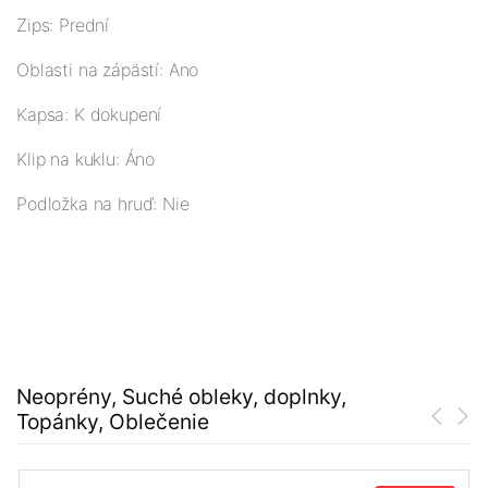
Zips: Prední
Oblasti na zápästí: Ano
Kapsa: K dokupení
Klip na kuklu: Áno
Podložka na hruď: Nie
Neoprény, Suché obleky, doplnky,
Topánky, Oblečenie