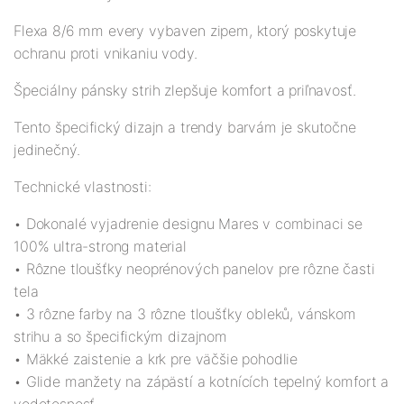
Flexa 8/6 mm every vybaven zipem, ktorý poskytuje
ochranu proti vnikaniu vody.
Špeciálny pánsky strih zlepšuje komfort a priľnavosť.
Tento špecifický dizajn a trendy barvám je skutočne
jedinečný.
Technické vlastnosti:
• Dokonalé vyjadrenie designu Mares v combinaci se
100% ultra-strong material
• Rôzne tloušťky neoprénových panelov pre rôzne časti
tela
• 3 rôzne farby na 3 rôzne tloušťky obleků, vánskom
strihu a so špecifickým dizajnom
• Mäkké zaistenie a krk pre väčšie pohodlie
• Glide manžety na zápästí a kotnících tepelný komfort a