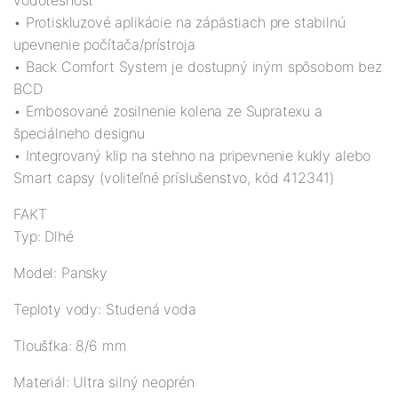
vodotesnosť
• Protiskluzové aplikácie na zápästiach pre stabilnú
upevnenie počítača/prístroja
• Back Comfort System je dostupný iným spôsobom bez
BCD
• Embosované zosilnenie kolena ze Supratexu a
špeciálneho designu
• Integrovaný klip na stehno na pripevnenie kukly alebo
Smart capsy (voliteľné príslušenstvo, kód 412341)
FAKT
Typ: Dlhé
Model: Pansky
Teploty vody: Studená voda
Tloušťka: 8/6 mm
Materiál: Ultra silný neoprén