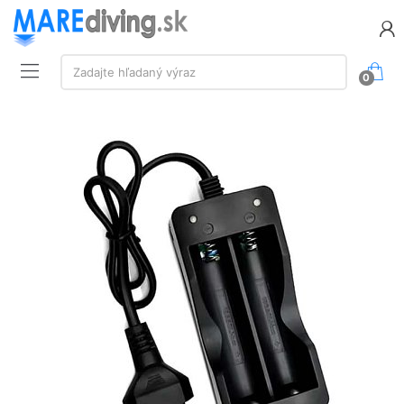
Vyhľadávanie:
Zadajte hľadaný výraz
0