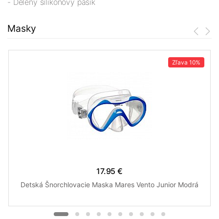
- Delený silikónový pásik
Masky
Zľava
10%
17.95 €
Detská Šnorchlovacie Maska Mares Vento Junior Modrá