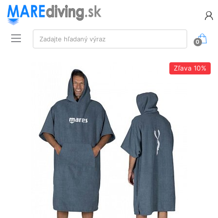
Vyhľadávanie:
Zadajte hľadaný výraz
0
Zľava
10%