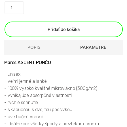
Pridať do košíka
POPIS
PARAMETRE
Mares ASCENT PONČO
- unisex
- veľmi jemné a ľahké
- 100% vysoko kvalitné mikrovlákno (300g/m2)
- vynikajúce absorpčné vlastnosti
- rýchle schnutie
- s kapucňou s dvojitou podšívkou
- dve bočné vrecká
- ideálne pre všetky športy a prezliekanie vonku.