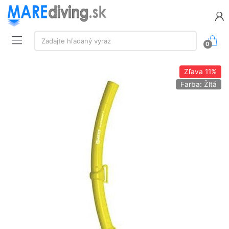
Vyhľadávanie:
Zadajte hľadaný výraz
0
Zľava
11%
Farba: Žltá