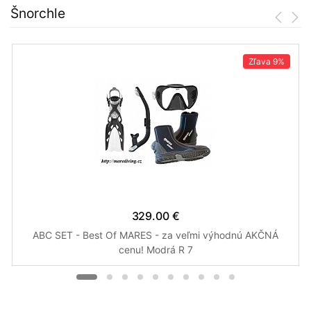
Šnorchle
Zľava
9%
329.00 €
ABC SET - Best Of MARES - za veľmi výhodnú AKČNÁ
cenu! Modrá R 7