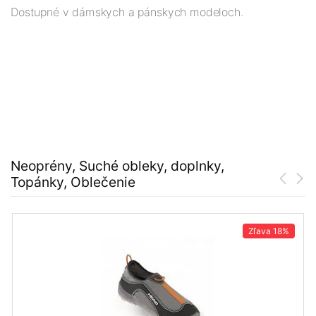
Dostupné v dámskych a pánskych modeloch.
Neoprény, Suché obleky, doplnky,
Topánky, Oblečenie
Zľava
18%