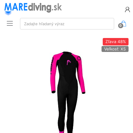
Vyhľadávanie:
Zadajte hľadaný výraz
0
Zľava
48%
Veľkosť: XS