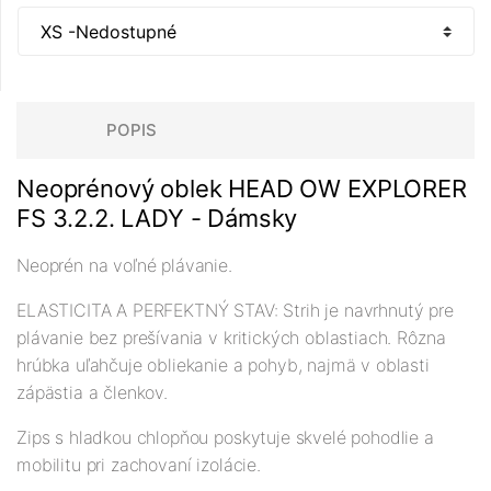
POPIS
Neoprénový oblek HEAD OW EXPLORER
FS 3.2.2. LADY - Dámsky
Neoprén na voľné plávanie.
ELASTICITA A PERFEKTNÝ STAV: Strih je navrhnutý pre
plávanie bez prešívania v kritických oblastiach. Rôzna
hrúbka uľahčuje obliekanie a pohyb, najmä v oblasti
zápästia a členkov.
Zips s hladkou chlopňou poskytuje skvelé pohodlie a
mobilitu pri zachovaní izolácie.